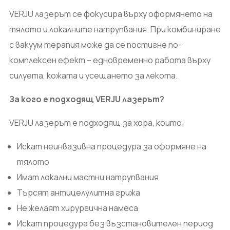
VERJU лазерът се фокусира върху оформянето на
тялото и локалните натрупвания. При комбиниране
с вакуум терапия може да се постигне по-
комплексен ефект – едновременно работа върху
силуета, кожата и усещането за лекота.
За кого е подходящ VERJU лазерът?
VERJU лазерът е подходящ за хора, които:
Искат неинвазивна процедура за оформяне на
тялото
Имат локални мастни натрупвания
Търсят антицелулитна грижа
Не желаят хирургична намеса
Искат процедура без възстановителен период