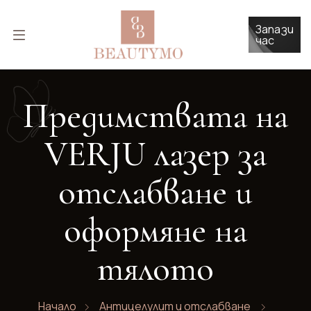
Запази
час
Предимствата на
VERJU лазер за
отслабване и
оформяне на
тялото
Начало
Антицелулит и отслабване