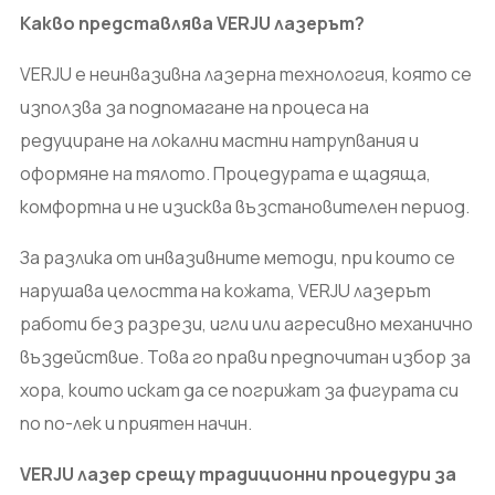
Какво представлява VERJU лазерът?
VERJU е неинвазивна лазерна технология, която се
използва за подпомагане на процеса на
редуциране на локални мастни натрупвания и
оформяне на тялото. Процедурата е щадяща,
комфортна и не изисква възстановителен период.
За разлика от инвазивните методи, при които се
нарушава целостта на кожата, VERJU лазерът
работи без разрези, игли или агресивно механично
въздействие. Това го прави предпочитан избор за
хора, които искат да се погрижат за фигурата си
по по-лек и приятен начин.
VERJU лазер срещу традиционни процедури за