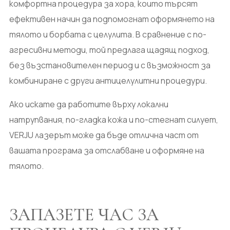
комфортна процедура за хора, които търсят
ефективен начин да подпомогнат оформянето на
тялото и борбата с целулита. В сравнение с по-
агресивни методи, той предлага щадящ подход,
без възстановителен период и с възможност за
комбиниране с други антицелулитни процедури.
Ако искате да работите върху локални
натрупвания, по-гладка кожа и по-стегнат силует,
VERJU лазерът може да бъде отлична част от
вашата програма за отслабване и оформяне на
тялото.
ЗАПАЗЕТЕ ЧАС ЗА