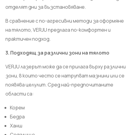
отделят дни за възстановяване.
В сравнение с по-агресивни методи за оформяне
на тялото, VERJU предлага по-комфортен и
практичен подход.
3. Подходящ за различни зони на тялото
VERJU лазерът може да се прилага върху различни
зони, в които често се натрупват мазнини или се
появява целулит. Сред най-предпочитаните
области са:
Корем
Бедра
Ханш
Седалище