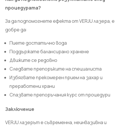
процедурата?
За да подпомогнете ефекта от VERJU лазера, е
добре да:
Пиете достатъчно вода
Поддържате балансирано хранене
Движите се редовно
Следвате препоръките на специалиста
Избягвате прекомерен прием на захар и
преработени храни
Спазвате препоръчания курс от процедури
Заключение
VERJU лазерът е съвременна, неинвазивна и