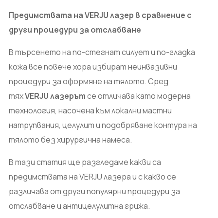
Предимствата на VERJU лазер в сравнение с
други процедури за отслабване
В търсенето на по-стегнат силует и по-гладка
кожа все повече хора избират неинвазивни
процедури за оформяне на тялото. Сред
тях
VERJU лазерът
се отличава като модерна
технология, насочена към локални мастни
натрупвания, целулит и подобряване контура на
тялото без хирургична намеса.
В тази статия ще разгледаме какви са
предимствата на VERJU лазера и с какво се
различава от други популярни процедури за
отслабване и антицелулитна грижа.