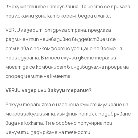
върху мастните натрупвания. Тя често се прилага
при локални зони като корем, бедра и ханш.
VERJU лазерът, от друга страна, предлага
различен тип неинвазивно въздействие и се
отличава с по-комфортно усещане по време на
процедурата. В много случаи двете терапии
могат да се комбинират в индивидуална програма
според целите на клиента.
VERJU лазер или вакуум терапия?
Вакуум терапията е насочена към стимулиране на
микроциркулацията, лимфния поток и подобряване
вида на кожата. Тя е особено популярна при
целулит и задържане на течности.