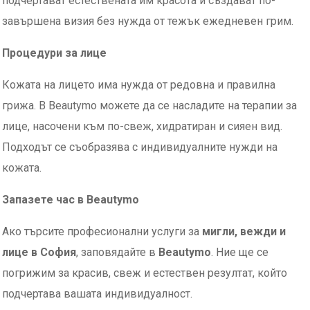
подчертават естествената им красота и създават по-
завършена визия без нужда от тежък ежедневен грим.
Процедури за лице
Кожата на лицето има нужда от редовна и правилна
грижа. В Beautymo можете да се насладите на терапии за
лице, насочени към по-свеж, хидратиран и сияен вид.
Подходът се съобразява с индивидуалните нужди на
кожата.
Запазете час в Beautymo
Ако търсите професионални услуги за
мигли, вежди и
лице в София
, заповядайте в
Beautymo
. Ние ще се
погрижим за красив, свеж и естествен резултат, който
подчертава вашата индивидуалност.