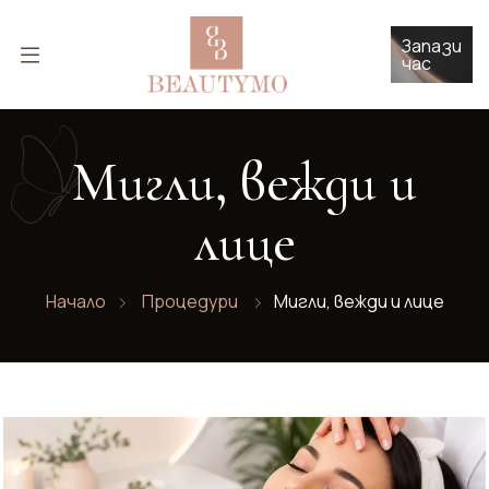
Запази
час
Мигли, вежди и
лице
Начало
Процедури
Мигли, вежди и лице