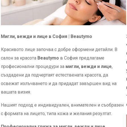
Мигли, вежди и лице в София | Beautymo
Красивото лице започва с добре оформени детайли. В
салон за красота
Beautymo
в София предлагаме
професионални процедури за
мигли, вежди и лице
,
създадени да подчертаят естествената красота, да
освежат излъчването и да придадат завършен вид на
вашата визия.
Нашият подход е индивидуален, внимателен и съобразен
с формата на лицето, типа кожа и желания резултат.
Професионална грижа за мигли, вежди и лице